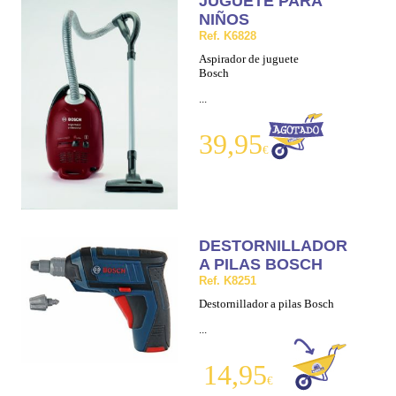
JUGUETE PARA
NIÑOS
Ref. K6828
Aspirador de juguete
Bosch
...
39,95
€
DESTORNILLADOR
A PILAS BOSCH
Ref. K8251
Destornillador a pilas Bosch
...
14,95
€