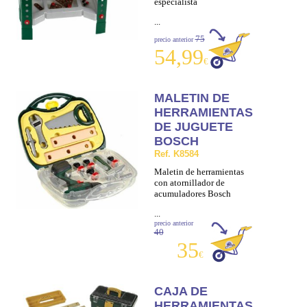
especialista
...
75
precio anterior
54,99
€
MALETIN DE
HERRAMIENTAS
DE JUGUETE
BOSCH
Ref. K8584
Maletin de herramientas
con atornillador de
acumuladores Bosch
...
precio anterior
40
35
€
CAJA DE
HERRAMIENTAS