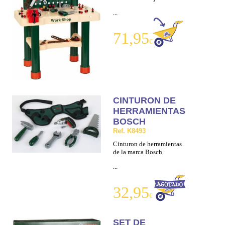
...
71,95
€
CINTURON DE
HERRAMIENTAS
BOSCH
Ref. K8493
Cinturon de herramientas
de la marca Bosch.
...
32,95
€
SET DE