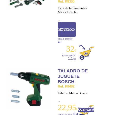
Ref. K8305
Caja de herramientas
Marca Bosch.
...
precio anterior
40
32
€
peso aprox.
1,1
kg
TALADRO DE
JUGUETE
BOSCH
Ref. K8402
Taladro Marca Bosch.
...
22,95
€
0,4
peso aprox.