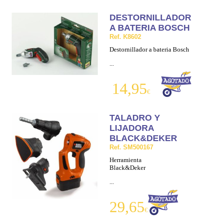
DESTORNILLADOR
A BATERIA BOSCH
Ref. K8602
Destornillador a bateria Bosch
...
14,95
€
TALADRO Y
LIJADORA
BLACK&DEKER
Ref. SM500167
Herramienta
Black&Deker
...
29,65
€