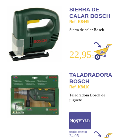
SIERRA DE
CALAR BOSCH
Ref. K8445
Sierra de calar Bosch
...
22,95
€
TALADRADORA
BOSCH
Ref. K8410
Taladradora Bosch de
juguete
...
precio anterior
24,95