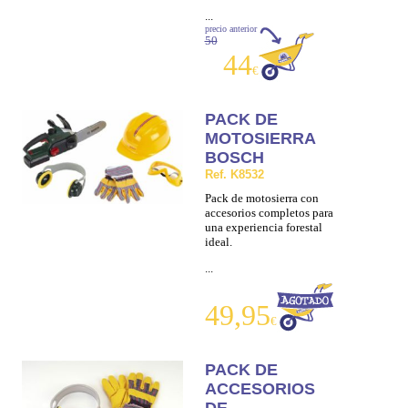
...
precio anterior
50
44
€
PACK DE
MOTOSIERRA
BOSCH
Ref. K8532
Pack de motosierra con
accesorios completos para
una experiencia forestal
ideal.
...
49,95
€
PACK DE
ACCESORIOS