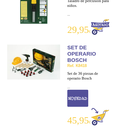
Taladro de percusion para
niños.
...
29,95
€
SET DE
OPERARIO
BOSCH
Ref. K8418
Set de 36 piezas de
operario Bosch
...
45,95
€