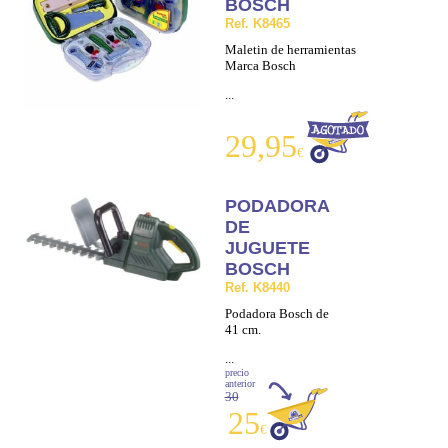
BOSCH
Ref. K8465
Maletin de herramientas
Marca Bosch
...
29,95
€
PODADORA
DE
JUGUETE
BOSCH
Ref. K8440
Podadora Bosch de
41 cm.
...
precio
anterior
30
25
€